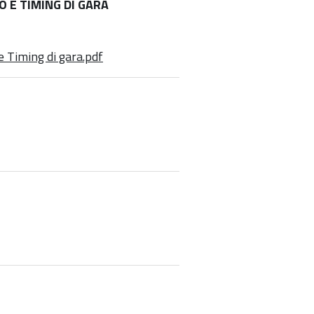
 E TIMING DI GARA
 e Timing di gara.pdf