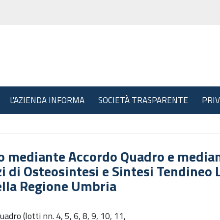
L'AZIENDA INFORMA
SOCIETÀ TRASPARENTE
PRI
o mediante Accordo Quadro e mediant
zi di Osteosintesi e Sintesi Tendineo
della Regione Umbria
o (lotti nn. 4, 5, 6, 8, 9, 10, 11,