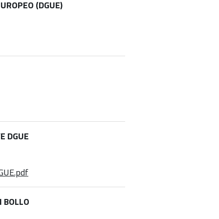
EUROPEO (DGUE)
VE DGUE
DGUE.pdf
I BOLLO