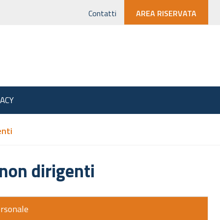
Contatti
AREA RISERVATA
VACY
enti
 non dirigenti
rsonale