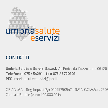
CONTATTI
Umbria Salute e Servizi S.c.ar.l.
Via Enrico dal Pozzo snc - 06126
Telefono.: 075 / 54291
-
fax: 075 / 5720208
PEC
umbriasaluteeservizi@pec.it
C.F. / P. I.V.A e Reg. Impr. di Pg.: 02915750547 - R.E.A. C.C.I.A.A. n. 25
Capitale Sociale (euro) 100.000,00 i.v.